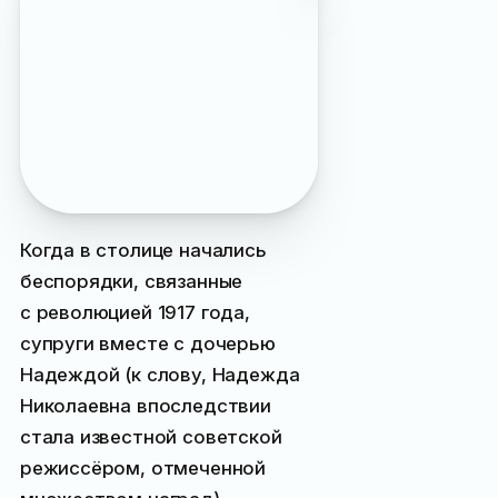
Кошеверову пришлось
дополнительно купить
ещё один участок земли
со стороны моря — рядом
с виллой не осталось
места даже для
небольшой террасы
Когда в столице начались
беспорядки, связанные
с революцией 1917 года,
супруги вместе с дочерью
Надеждой (к слову, Надежда
Николаевна впоследствии
стала известной советской
режиссёром, отмеченной