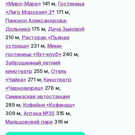
«Миро-Маре»
141 м,
Гостиница
«Лиго Морская» 3*
171 м,
Пансион Александрова-
Дольника
175 м,
Дача Зыковой
210 м,
Ресторан «Пьяная
устрица»
231 м,
Мини-
гостиница «Яхт-клуб»
240 м,
Заброшенный летний
кинотеатр
255 м,
Отель
«Чайка»
271 м,
Кинотеатр
«Черноморец»
278 м,
Симеизская автостанция
289 м,
Кофейня «Кофенаш»
309 м,
Аптека №35
315 м,
Мальцовский парк
316 м