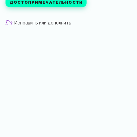
ДОСТОПРИМЕЧАТЕЛЬНОСТИ
Исправить или дополнить
Опубликовал
vmaysov
в подборки
архитектура
,
старинные особняки
,
объекты культурного наследия
Наш канал
Поблагодарить