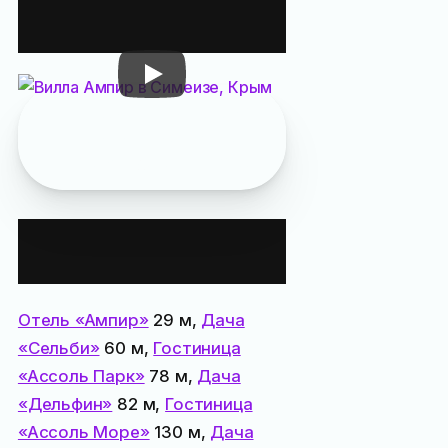
Вилла «Ампир»
на видео
Рекомендуем
: готовый
маршрут прогулки
по
старым дачам Симеиза
Все места
поблизости:
Отель «Ампир»
29 м,
Дача
«Сельби»
60 м,
Гостиница
«Ассоль Парк»
78 м,
Дача
«Дельфин»
82 м,
Гостиница
«Ассоль Море»
130 м,
Дача