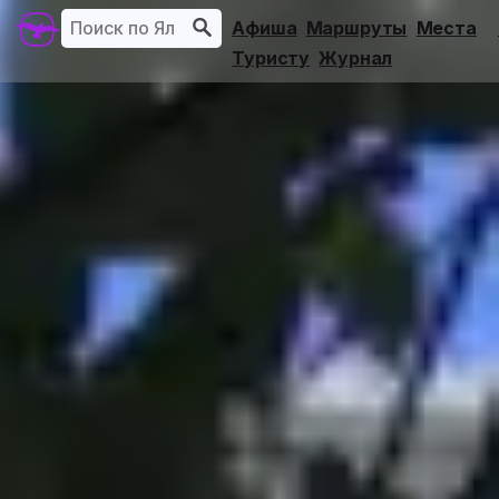
Афиша
Маршруты
Места
Туристу
Журнал