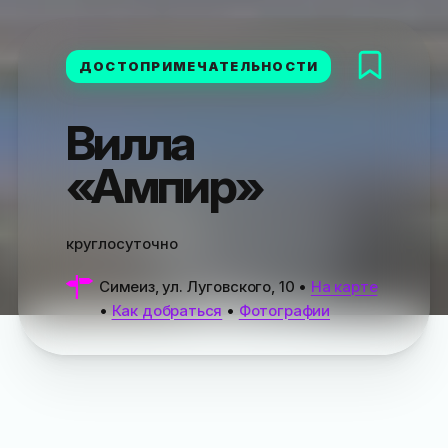
ДОСТОПРИМЕЧАТЕЛЬНОСТИ
Вилла
«Ампир»
круглосуточно
Симеиз, ул. Луговского, 10
•
На карте
•
Как добраться
•
Фотографии