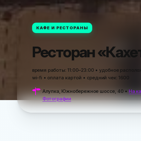
КАФЕ И РЕСТОРАНЫ
Ресторан «Кахе
время работы:
11:00–23:00
• удобное располож
wi-fi • оплата картой • средний чек:
1600
Алупка, Южнобережное шоссе, 40
•
На к
Фотографии