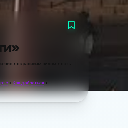
ти»
ение • с красивым видом • есть
арте
•
Как добраться
•