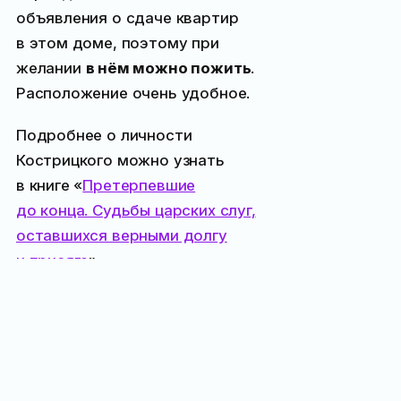
объявления о сдаче квартир
в этом доме, поэтому при
желании
в нём можно пожить
.
Расположение очень удобное.
Подробнее о личности
Кострицкого можно узнать
в книге «
Претерпевшие
до конца. Судьбы царских слуг,
оставшихся верными долгу
и присяге
»
Все места
поблизости:
Кофейня «Инжир»
44 м,
Виски-