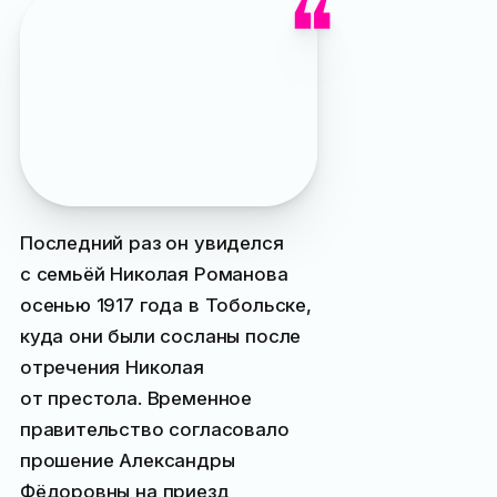
Интересно, что несмотря
на необходимость часто,
срочно и подолгу бывать
в Царском Селе, Сергей
Кострицкий не прекращал
врачебную практику
и всегда жил в Ялте
Последний раз он увиделся
с семьёй Николая Романова
осенью 1917 года в Тобольске,
куда они были сосланы после
отречения Николая
от престола. Временное
правительство согласовало
прошение Александры
Фёдоровны на приезд