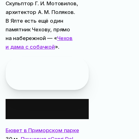
Скульптор Г. И. Мотовилов,
архитектор А. М. Поляков.
В Ялте есть ещё один
памятник Чехову, прямо
на набережной — «
Чехов
и дама с собачкой
».
Не помешает:
книги
Антона Павловича
Чехова
в дорогу
Все места
поблизости:
Бювет в Приморском парке
30 м,
Пиццерия «Capri Del