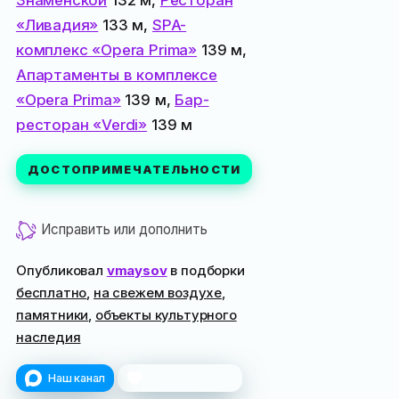
«Ливадия»
133 м,
SPA-
комплекс «Opera Prima»
139 м,
Апартаменты в комплексе
«Opera Prima»
139 м,
Бар-
ресторан «Verdi»
139 м
ДОСТОПРИМЕЧАТЕЛЬНОСТИ
Исправить или дополнить
Опубликовал
vmaysov
в подборки
бесплатно
,
на свежем воздухе
,
памятники
,
объекты культурного
наследия
Наш канал
Поблагодарить