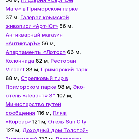
Mare» в Приморском парке
37 м,
Галерея крымской
живописи «Арт-Юг»
56 м,
Антикварный магазин
«АнтикварЪ»
56 м,
Апартаменты «Лотос»
66 м,
Колоннада
82 м,
Ресторан
Vincent
83 м,
Приморский парк
88 м,
Стрелковый тир в
Приморском парке
98 м,
Эко-
отель «Левант» 3*
107 м,
Министерство путей
сообщения
116 м,
Пляж
«Корсар»
121 м,
Отель Sun City
127 м,
Доходный дом Толстой-
Знаменской
132 м,
Ресторан