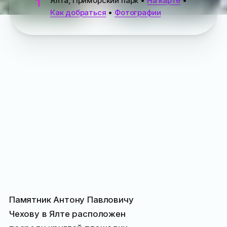
Ялта, Приморский парк
•
На карте
•
Как добраться
•
Фотографии
Памятник Антону Павловичу
Чехову в Ялте расположен