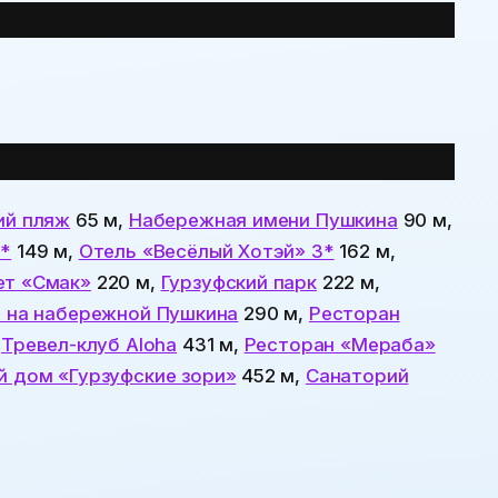
ий пляж
65 м,
Набережная имени Пушкина
90 м,
3*
149 м,
Отель «Весёлый Хотэй» 3*
162 м,
ет «Смак»
220 м,
Гурзуфский парк
222 м,
» на набережной Пушкина
290 м,
Ресторан
,
Тревел-клуб Aloha
431 м,
Ресторан «Мераба»
й дом «Гурзуфские зори»
452 м,
Санаторий