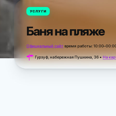
УСЛУГИ
Баня на пляже
Официальный сайт
время работы:
10:00–00:0
Гурзуф, набережная Пушкина, 36
•
На кар