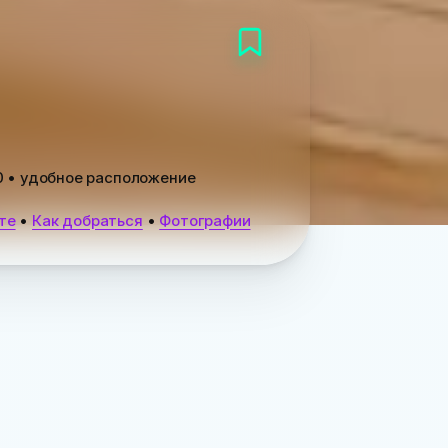
0
• удобное расположение
те
•
Как добраться
•
Фотографии