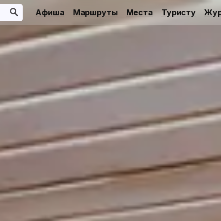
Афиша
Маршруты
Места
Туристу
Жур