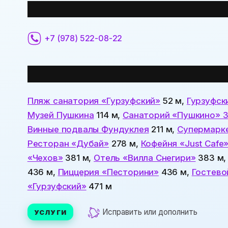
Контактная информация:
+7 (978) 522-08-22
Все места
поблизости:
Пляж санатория «Гурзуфский»
52 м,
Гурзуфск
Музей Пушкина
114 м,
Санаторий «Пушкино» 
Винные подвалы Фундуклея
211 м,
Супермарк
Ресторан «Дубай»
278 м,
Кофейня «Just Cafe
«Чехов»
381 м,
Отель «Вилла Снегири»
383 м
436 м,
Пиццерия «Песторини»
436 м,
Гостево
«Гурзуфский»
471 м
Исправить или дополнить
УСЛУГИ