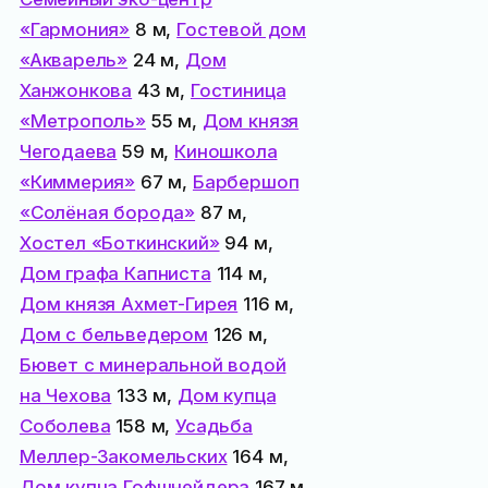
«Гармония»
8 м,
Гостевой дом
«Акварель»
24 м,
Дом
Ханжонкова
43 м,
Гостиница
«Метрополь»
55 м,
Дом князя
Чегодаева
59 м,
Киношкола
«Киммерия»
67 м,
Барбершоп
«Солёная борода»
87 м,
Хостел «Боткинский»
94 м,
Дом графа Капниста
114 м,
Дом князя Ахмет-Гирея
116 м,
Дом с бельведером
126 м,
Бювет с минеральной водой
на Чехова
133 м,
Дом купца
Соболева
158 м,
Усадьба
Меллер-Закомельских
164 м,
Дом купца Гофшнейдера
167 м,