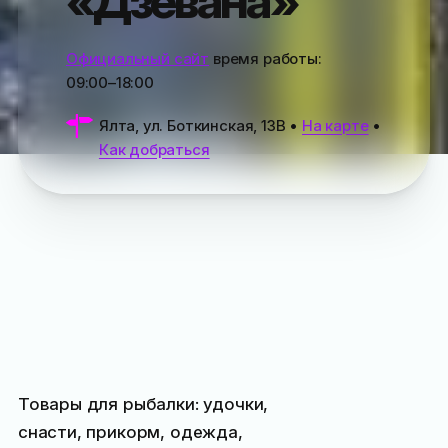
«Дзевана»
Официальный сайт
время работы:
09:00–18:00
Ялта, ул. Боткинская, 13В
•
На карте
•
Как добраться
Товары для рыбалки: удочки,
снасти, прикорм, одежда,