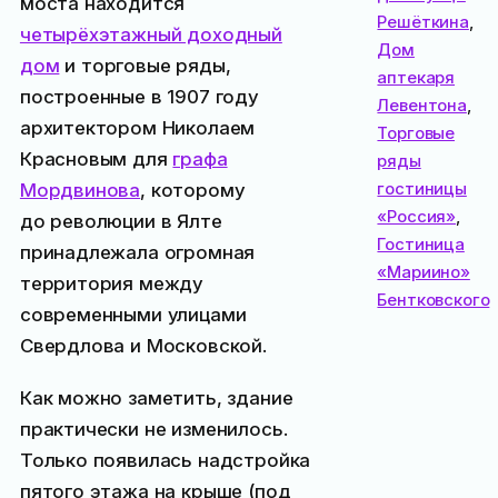
моста находится
Решёткина
,
четырёхэтажный доходный
Дом
дом
и торговые ряды,
аптекаря
построенные в 1907 году
Левентона
,
архитектором Николаем
Торговые
Красновым для
графа
ряды
гостиницы
Мордвинова
, которому
«Россия»
,
до революции в Ялте
Гостиница
принадлежала огромная
«Мариино»
территория между
Бентковского
современными улицами
Свердлова и Московской.
Как можно заметить, здание
практически не изменилось.
Только появилась надстройка
пятого этажа на крыше (под