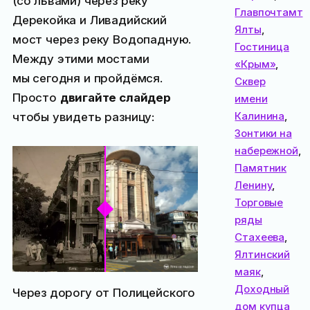
(со львами) через реку
Главпочтамт
Дерекойка и Ливадийский
Ялты
,
мост через реку Водопадную.
Гостиница
Между этими мостами
«Крым»
,
мы сегодня и пройдёмся.
Сквер
Просто
двигайте слайдер
имени
Калинина
,
чтобы увидеть разницу:
Зонтики на
набережной
,
Памятник
Ленину
,
Торговые
ряды
Стахеева
,
Ялтинский
маяк
,
Доходный
Через дорогу от Полицейского
дом купца