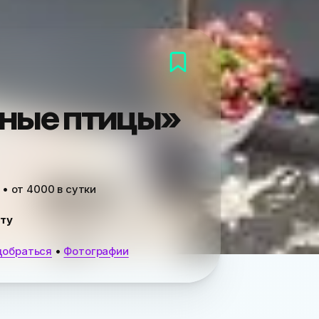
тные птицы»
 • от
4000
в сутки
ту
добраться
•
Фотографии