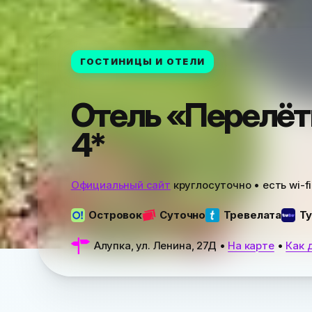
ГОСТИНИЦЫ И ОТЕЛИ
Отель «Перелё
4*
Официальный сайт
круглосуточно • есть wi-fi
Островок
Суточно
Тревелата
Ту
Алупка, ул. Ленина, 27Д
•
На карте
•
Как 