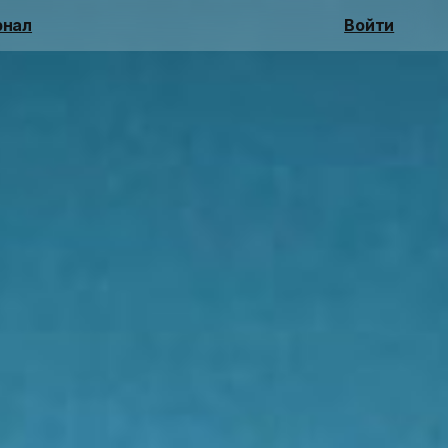
нал
Войти