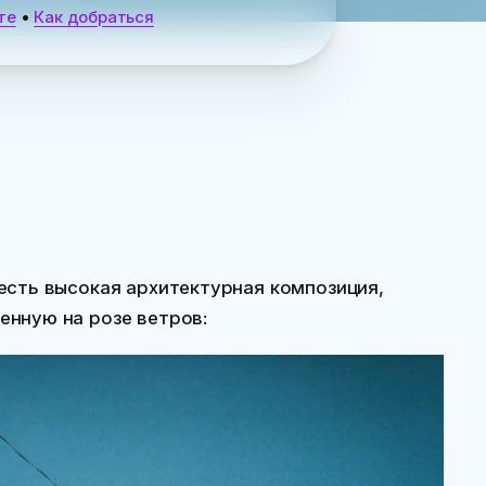
те
•
Как добраться
есть высокая архитектурная композиция,
нную на розе ветров: