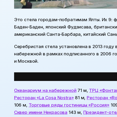
Это стела городам-побратимам Ялты. Их 9: ф
Баден-Баден, японский Фудзисава, британски
американский Санта-Барбара, китайский Сань
Серебристая стела установлена в 2013 году 
набережной в рамках подписанного в 2006 г
и Москвой.
Все места
поблизости:
Океанариум на набережной
71 м,
ТРЦ «Фонта
Ресторан «La Cosa Nostra»
81 м,
Ресторан «Ro
106 м,
Торговые ряды гостиницы «Россия»
10
Сквер имени Некрасова
143 м,
Президент-оте