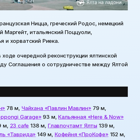
ранцузская Ницца, греческий Родос, немецкий
й Маргейт, итальянский Поццуоли,
я и хорватский Риека.
в ходе очередной реконструкции ялтинской
оду Соглашения о сотрудничестве между Ялтой
н»
78 м,
Чайхана «Павлин Мавлин»
79 м,
ppongi Garage»
93 м,
Кальянная «Here & Now»
9 м,
23 cafe
138 м,
Главпочтамт Ялты
139 м,
ль «Таврида»
149 м,
Кофейня «ПроКофе»
152 м,