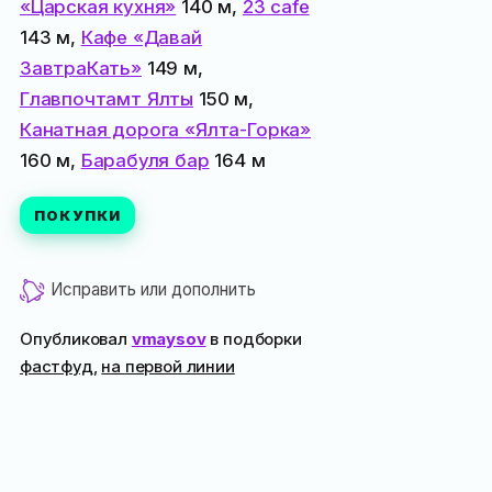
«Царская кухня»
140 м,
23 cafe
143 м,
Кафе «Давай
ЗавтраКать»
149 м,
Главпочтамт Ялты
150 м,
Канатная дорога «Ялта-Горка»
160 м,
Барабуля бар
164 м
ПОКУПКИ
Исправить или дополнить
Опубликовал
vmaysov
в подборки
фастфуд
,
на первой линии