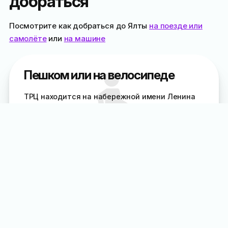
добраться
Посмотрите как добраться до Ялты
на поезде или
самолёте
или
на машине
Пешком или на велосипеде
ТРЦ находится на набережной имени Ленина
между магазином обуви «Ecco» и ялтинским
главпочтамтом
, напротив стеллы городам-
побратимам Ялты. Вход за большим платаном
Общественным транспортом
Ближайшая остановка к «Фонтану» — «улица
Садовая», через неё проходит большинство
маршруток и троллейбусов Ялты. От остановки