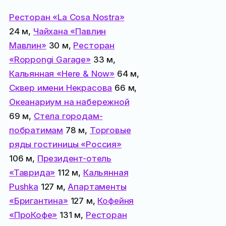
Ресторан «La Cosa Nostra»
24 м,
Чайхана «Павлин
Мавлин»
30 м,
Ресторан
«Roppongi Garage»
33 м,
Кальянная «Here & Now»
64 м,
Сквер имени Некрасова
66 м,
Океанариум на набережной
69 м,
Стела городам-
побратимам
78 м,
Торговые
ряды гостиницы «Россия»
106 м,
Президент-отель
«Таврида»
112 м,
Кальянная
Pushka
127 м,
Апартаменты
«Бригантина»
127 м,
Кофейня
«ПроКофе»
131 м,
Ресторан