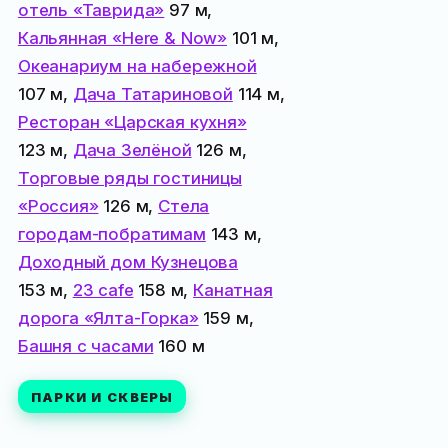
отель «Таврида»
97 м,
Кальянная «Here & Now»
101 м,
Океанариум на набережной
107 м,
Дача Татариновой
114 м,
Ресторан «Царская кухня»
123 м,
Дача Зелёной
126 м,
Торговые ряды гостиницы
«Россия»
126 м,
Стела
городам-побратимам
143 м,
Доходный дом Кузнецова
153 м,
23 cafe
158 м,
Канатная
дорога «Ялта-Горка»
159 м,
Башня с часами
160 м
ПАРКИ И СКВЕРЫ