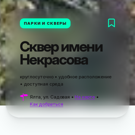
ПАРКИ И СКВЕРЫ
Сквер имени
Некрасова
круглосуточно • удобное расположение
• доступная среда
Ялта, ул. Садовая
•
На карте
•
Как добраться