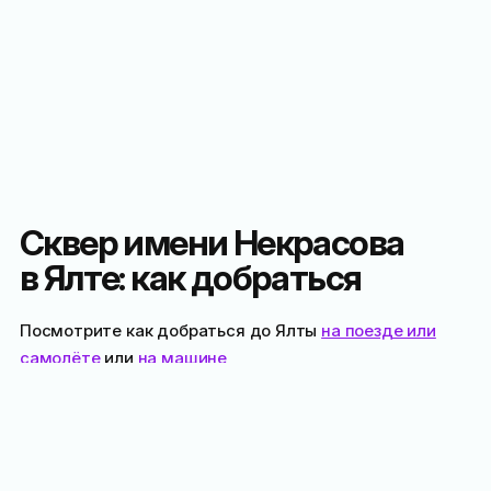
Сквер имени Некрасова
в Ялте: как добраться
Посмотрите как добраться до Ялты
на поезде или
самолёте
или
на машине
Пешком или на велосипеде
От набережной Ялты
: выходите с набережной