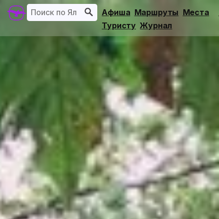
Афиша
Маршруты
Места
Туристу
Журнал