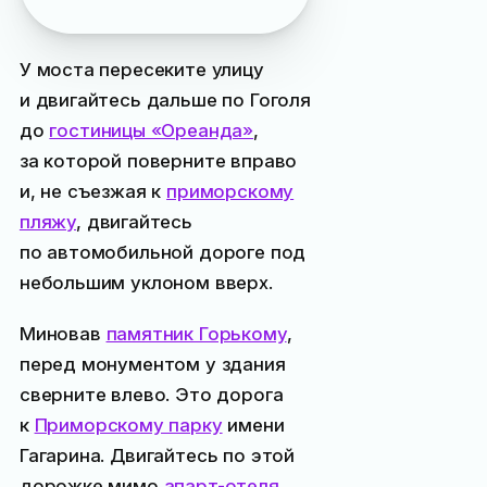
о велосипедах
У моста пересеките улицу
и двигайтесь дальше по Гоголя
до
гостиницы «Ореанда»
,
за которой поверните вправо
и, не съезжая к
приморскому
пляжу
, двигайтесь
по автомобильной дороге под
небольшим уклоном вверх.
Миновав
памятник Горькому
,
перед монументом у здания
сверните влево. Это дорога
к
Приморскому парку
имени
Гагарина. Двигайтесь по этой
дорожке мимо
апарт-отеля