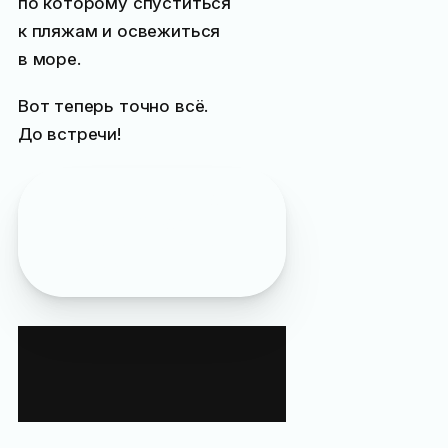
по которому спуститься
к пляжам и освежиться
в море.
Вот теперь точно всё.
До встречи!
Кстати, вы уже видели
наш пешеходный
маршрут по центру
Ялты
?
Что взять с собой
на велопрогулку
по центру Ялты