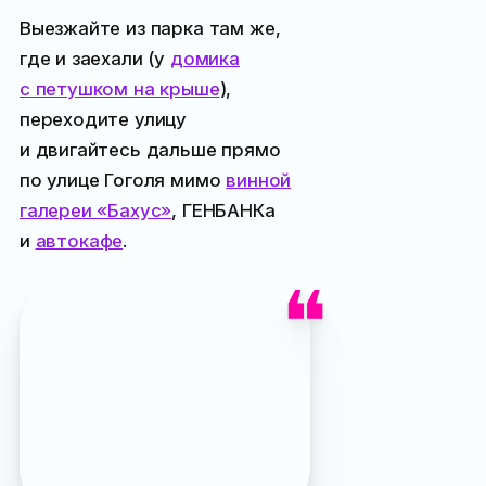
Выезжайте из парка там же,
где и заехали (у
домика
с петушком на крыше
),
переходите улицу
и двигайтесь дальше прямо
по улице Гоголя мимо
винной
галереи «Бахус»
, ГЕНБАНКа
и
автокафе
.
Кстати, не доезжая
до автомобильного моста
у перекрёстка с улицей
Севастопольской, есть
неплохая столовая
, там
можно перекусить
на улице, не переживая