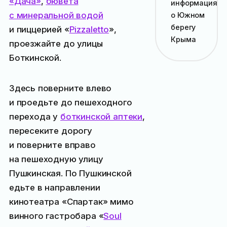
«Дача»
,
бювета
информация
с минеральной водой
о Южном
берегу
и пиццерией «
Pizzaletto
»,
Крыма
проезжайте до улицы
Боткинской.
Здесь поверните влево
и проедьте до пешеходного
перехода у
боткинской аптеки
,
пересеките дорогу
и поверните вправо
на пешеходную улицу
Пушкинская. По Пушкинской
едьте в направлении
кинотеатра «Спартак» мимо
винного гастробара «
Soul