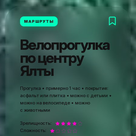
МАРШРУТЫ
Велопрогулка
по центру
Ялты
Прогулка
• примерно 1 час • покрытие:
асфальт или плитка • можно с детьми •
можно на велосипеде • можно
с животными
Зрелищность:
Сложность: