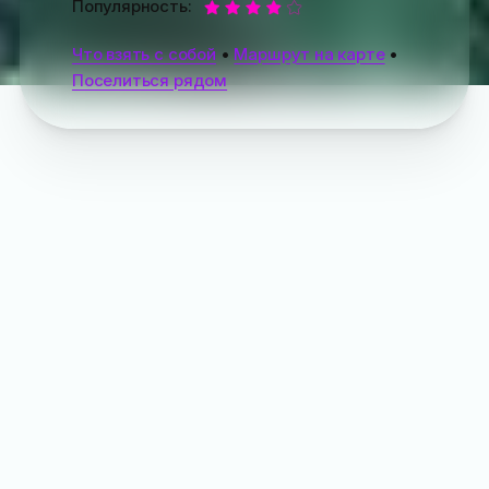
Популярность:
Что взять с собой
•
Маршрут на карте
•
Поселиться рядом