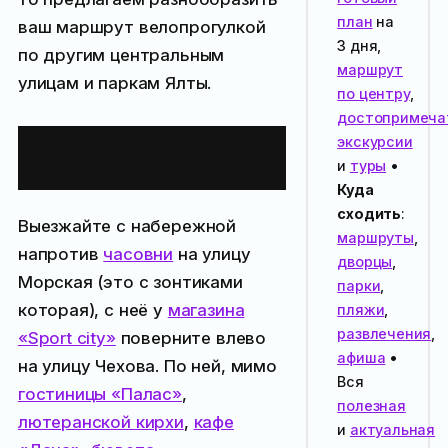
план
на
ваш маршрут велопрогулкой
3 дня,
по другим центральным
маршрут
улицам и паркам Ялты.
по центру
,
достопримеча
Описание
экскурсии
маршрута
и
туры
•
Куда
сходить
:
Выезжайте с набережной
маршруты
,
напротив
часовни
на улицу
дворцы
,
Морская (это с зонтиками
парки
,
которая), с неё у
магазина
пляжи
,
развлечения
,
«Sport city»
поверните влево
афиша
•
на улицу Чехова. По ней, мимо
Вся
гостиницы «Палас»
,
полезная
лютеранской кирхи
,
кафе
и
актуальная