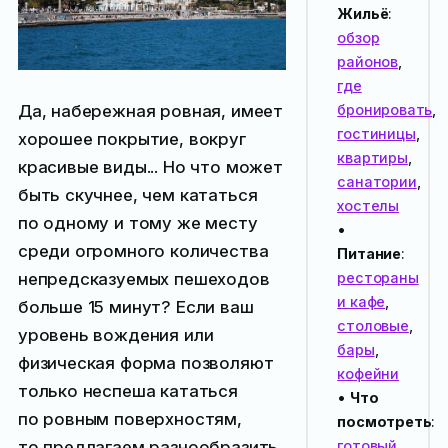
Жильё
:
обзор
районов
,
где
Да, набережная ровная, имеет
бронировать
,
гостиницы
,
хорошее покрытие, вокруг
квартиры
,
красивые виды... Но что может
санатории
,
быть скучнее, чем кататься
хостелы
по одному и тому же месту
•
среди огромного количества
Питание
:
непредсказуемых пешеходов
рестораны
и кафе
,
больше 15 минут? Если ваш
столовые
,
уровень вождения или
бары
,
физическая форма позволяют
кофейни
только неспеша кататься
•
Что
по ровным поверхностям,
посмотреть
:
то предлагаем разнообразить
готовый