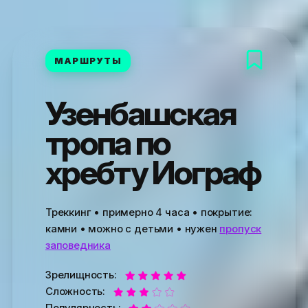
МАРШРУТЫ
Узенбашская
тропа по
хребту Иограф
Треккинг
• примерно 4 часа • покрытие:
камни • можно с детьми • нужен
пропуск
заповедника
Зрелищность:
Сложность:
Популярность: