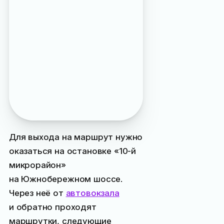
тропу вам бы пришлось
проходить мимо
собачьего питомника
«Приют», а десяток-
другой злых и совершенно
неконтролируемых собак
на пути — удовольствие
сомнительное,
уж поверьте. Поэтому:
Для выхода на маршрут нужно
оказаться на остановке «10-й
микрорайон»
на Южнобережном шоссе.
Через неё от
автовокзала
и обратно проходят
маршрутки, следующие