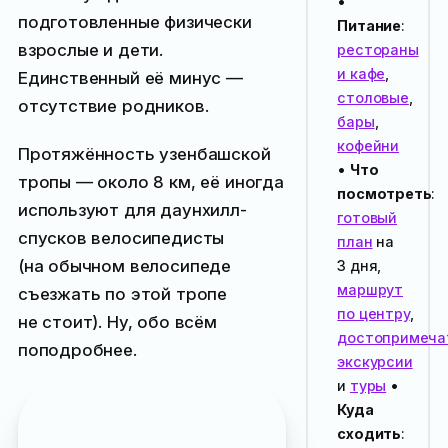
•
подготовленные физически
Питание
:
взрослые и дети.
рестораны
и кафе
,
Единственный её минус —
столовые
,
отсутствие родников.
бары
,
кофейни
Протяжённость узенбашской
•
Что
тропы — около 8 км, её иногда
посмотреть
:
используют для даунхилл-
готовый
спусков велосипедисты
план
на
(на обычном велосипеде
3 дня,
маршрут
съезжать по этой тропе
по центру
,
не стоит). Ну, обо всём
достопримеча
поподробнее.
экскурсии
и
туры
•
Куда
При желании можно
сходить
:
пройти узенбашскую