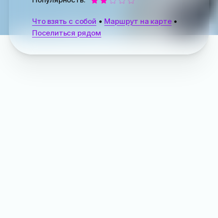
Что взять с собой
•
Маршрут на карте
•
Поселиться рядом