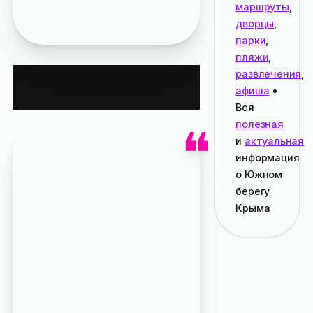
маршруты
,
тропу в сопровождении
дворцы
,
опытного гида
парки
,
пляжи
,
Описание
развлечения
,
афиша
•
маршрута
Вся
полезная
и
актуальная
Во всех путеводителях,
информация
которые нам доводилось
о Южном
видеть, в качестве
берегу
подхода к началу тропы
Крыма
указывается остановка
«
рынок Бакалея
» и улица
Дарсановская.
Но мы предлагаем начать
маршрут иначе, так как
при «классическом»
выходе на узенбашскую