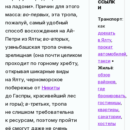
ссылк
на ладони». Причин для этого
и
масса:
во-первых
, эта тропа,
Транспорт
:
пожалуй, самый удобный
как
способ восхождения на Ай-
доехать
Петри из Ялты;
во-вторых
,
в Ялту
,
узеньбашская тропа очень
прокат
автомобилей
,
зрелищная (она почти целиком
такси
•
проходит по горному хребту,
Жильё
:
открывая шикарные виды
обзор
на Ялту, черноморское
районов
,
побережье от
Никиты
где
до Гаспры, красивейший лес
бронировать
,
гостиницы
,
и горы);
в-третьих
, тропа
квартиры
,
не слишком требовательна
санатории
,
к ресурсам, поэтому пройти
хостелы
её смогут даже не очень