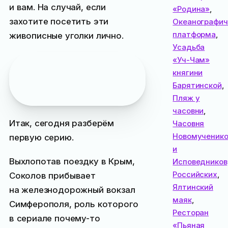
и вам. На случай, если
«Родина»
,
захотите посетить эти
Океанографич
платформа
,
живописные уголки лично.
Усадьба
«Уч-Чам»
Полезная информация
:
княгини
как сейчас попасть в
Барятинской
,
Крым
Пляж у
часовни
,
Итак, сегодня разберём
Часовня
Новомученико
первую серию.
и
Выхлопотав поездку в Крым,
Исповедников
Российских
,
Соколов прибывает
Ялтинский
на железнодорожный вокзал
маяк
,
Симферополя, роль которого
Ресторан
в сериале почему-то
«Пьяная