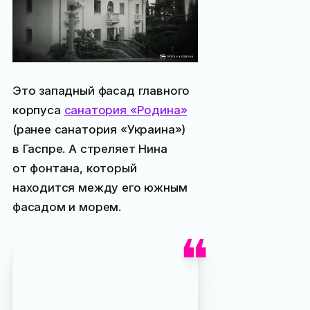
Это западный фасад главного
корпуса
санатория «Родина»
(ранее санатория «Украина»)
в Гаспре. А стреляет Нина
от фонтана, который
находится между его южным
фасадом и морем.
Позволим себе ещё
немного позанудствовать:
главный корпус санатория
«Украина» был построен