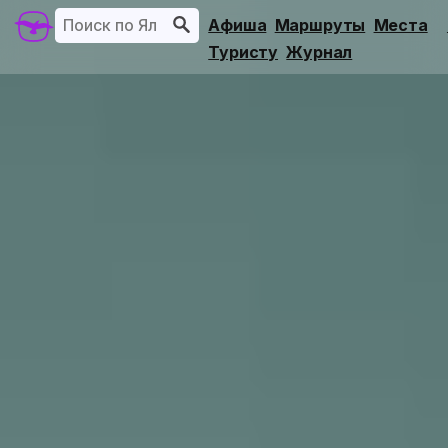
Афиша
Маршруты
Места
Туристу
Журнал