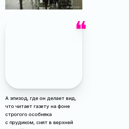
Здесь мы видим ещё одну
нестыковку:
часовни
новомучеников
напротив
улицы Морская в то время
не было — она построена
только в 2009 году
на месте разрушенной
в 1930-х годах
деревянной
А эпизод, где он делает вид,
что читает газету на фоне
строгого особняка
с прудиком, снят в верхней