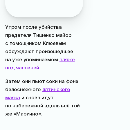
лишь в середине 1950-х
годов
Утром после убийства
предателя Тищенко майор
с помощником Клюевым
обсуждают произошедшее
на уже упоминаемом
пляже
под часовней
.
Затем они пьют соки на фоне
белоснежного
ялтинского
маяка
и снова идут
по набережной вдоль всё той
же «Мариино».