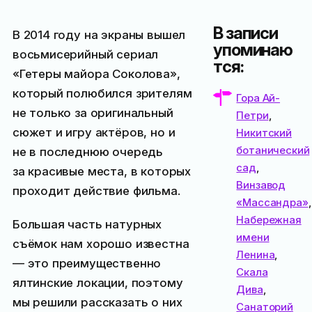
В записи
В 2014 году на экраны вышел
упоминаю
восьмисерийный сериал
тся:
«Гетеры майора Соколова»,
который полюбился зрителям
Гора Ай-
не только за оригинальный
Петри
,
сюжет и игру актёров, но и
Никитский
ботанический
не в последнюю очередь
сад
,
за красивые места, в которых
Винзавод
проходит действие фильма.
«Массандра»
,
Набережная
Большая часть натурных
имени
съёмок нам хорошо известна
Ленина
,
— это преимущественно
Скала
ялтинские локации, поэтому
Дива
,
мы решили рассказать о них
Санаторий