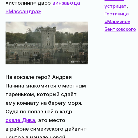
«исполнил» двор
винзавода
устрица»
,
«Массандра»
:
Гостиница
«Мариино»
Бентковского
На вокзале герой Андрея
Панина знакомится с местным
пареньком, который сдаёт
ему комнату на берегу моря.
Судя по попавшей в кадр
скале Дива
, это место
в районе симеизского дайвинг-
центра в начале новой