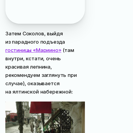
не было, её начали
строить только
в середине 1970-х годов
Затем Соколов, выйдя
из парадного подъезда
гостиницы «Мариино»
(там
внутри, кстати, очень
красивая лепнина,
рекомендуем заглянуть при
случае), оказывается
на ялтинской набережной: