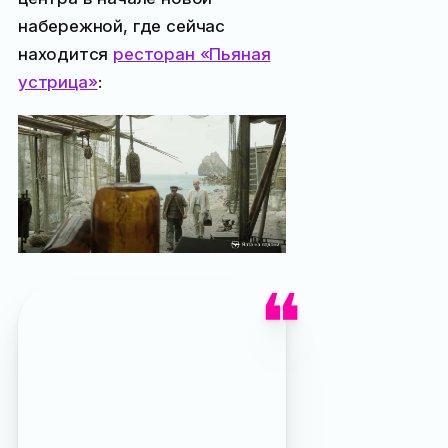
набережной, где сейчас
находится
ресторан «Пьяная
устрица»
:
Кстати, здесь мы видим
один из анахронизмов
фильма: также попавшей
в кадр
океанографической
платформы
у берегов
Кацивели в 1939 году ещё