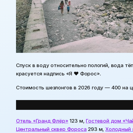
Спуск в воду относительно пологий, вода тёп
красуется надпись «Я ♥ Форос».
Стоимость шезлонгов в 2026 году —
400
на ц
Все места
поблизости:
Отель «Гранд Флёр»
123 м,
Гостевой дом «Ча
Центральный сквер Фороса
293 м,
Холодный 