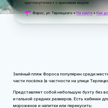
круглосуточно • с красивым видом
Форос, ул. Терлецкого
•
На карте
•
Как д
Зелёный пляж Фороса популярен среди местн
части посёлка (в частности на улице Терлецк
Представляет собой небольшую бухту без во
и галькой средних размеров. Есть кабинки дл
мороженое и напитки или перекусить: