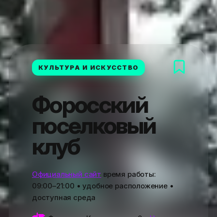
КУЛЬТУРА И ИСКУССТВО
Форосский
поселковый
клуб
Официальный сайт
время работы:
09:00–21:00
• удобное расположение •
доступная среда