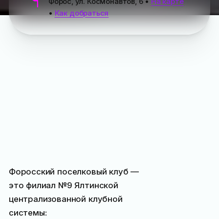
Форос, ул. Космонавтов, 6
•
На карте
•
Как добраться
Форосский поселковый клуб —
это филиал №9 Ялтинской
централизованной клубной
системы: