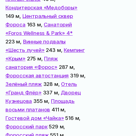
Кондитерская «Медоборы»
149 м,
Центральный сквер
Фороса
163 м,
Санаторий
«Foros Wellness & Park» 4*
223 м,
Винные подвалы
«Шесть лучей»
243 м,
Кемпинг
«Крым»
275 м,
Пляж
санатория «Форос»
287 м,
Форосская автостанция
319 м,
Зелёный пляж
328 м,
Отель
«Гранд Флёр»
337 м,
Дворец
Кузнецова
355 м,
Площадь
восьми платанов
411 м,
Гостевой дом «Чайка»
516 м,
Форосский парк
529 м,
Форосский пляж
551 м,