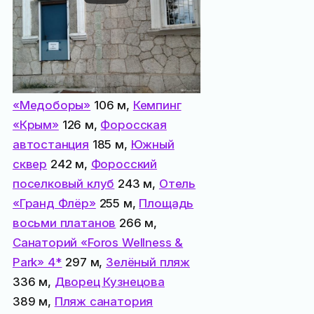
Все места
поблизости:
Центральный сквер Фороса
84 м,
Кондитерская
«Медоборы»
106 м,
Кемпинг
«Крым»
126 м,
Форосская
автостанция
185 м,
Южный
сквер
242 м,
Форосский
поселковый клуб
243 м,
Отель
«Гранд Флёр»
255 м,
Площадь
восьми платанов
266 м,
Санаторий «Foros Wellness &
Park» 4*
297 м,
Зелёный пляж
336 м,
Дворец Кузнецова
389 м,
Пляж санатория