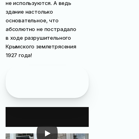
не используются. А ведь
здание настолько
основательное, что
абсолютно не пострадало
в ходе разрушительного
Крымского землетрясения
1927 года!
Смотрите также
:
винные подвалы
Фундуклея
в Гурзуфе
Форосские
«Лучи» на видео: