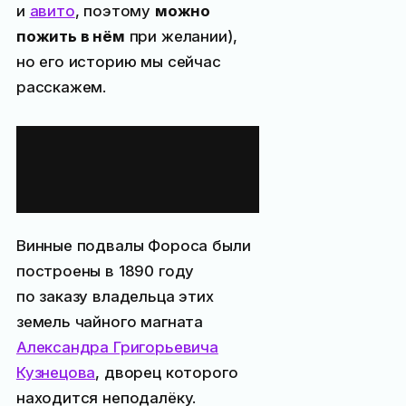
и
авито
, поэтому
можно
пожить в нём
при желании),
но его историю мы сейчас
расскажем.
История винных
подвалов
в Форосе
Винные подвалы Фороса были
построены в 1890 году
по заказу владельца этих
земель чайного магната
Александра Григорьевича
Кузнецова
, дворец которого
находится неподалёку.