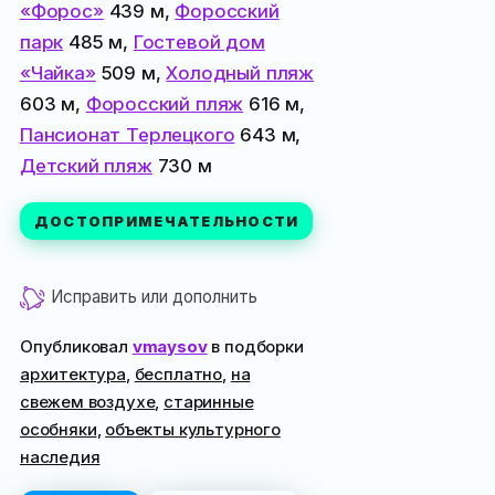
«Форос»
439 м,
Форосский
парк
485 м,
Гостевой дом
«Чайка»
509 м,
Холодный пляж
603 м,
Форосский пляж
616 м,
Пансионат Терлецкого
643 м,
Детский пляж
730 м
ДОСТОПРИМЕЧАТЕЛЬНОСТИ
Исправить или дополнить
Опубликовал
vmaysov
в подборки
архитектура
,
бесплатно
,
на
свежем воздухе
,
старинные
особняки
,
объекты культурного
наследия