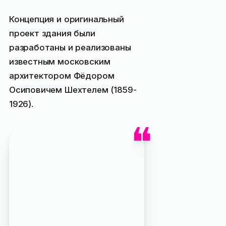
Концепция и оригинальный
проект здания были
разработаны и реализованы
известным московским
архитектором Фёдором
Осиповичем Шехтелем (1859-
1926).
Интересно, что
построивший более 200
зданий самой различной
сложности (большинство
сохранившихся зданий
имеют статус
архитектурного
наследия), Шехтель