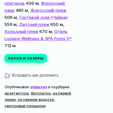
платанов
436 м,
Форосский
парк
485 м,
Форосский пляж
506 м,
Гостевой дом «Чайка»
559 м,
Детский пляж
650 м,
Холодный пляж
670 м,
Отель
Luciano Wellness & SPA Foros 5*
712 м
ПАРКИ И СКВЕРЫ
Исправить или дополнить
Опубликовал
vmaysov
в подборки
архитектура
,
бесплатно
,
на первой
линии
,
на свежем воздухе
,
смотровые площадки