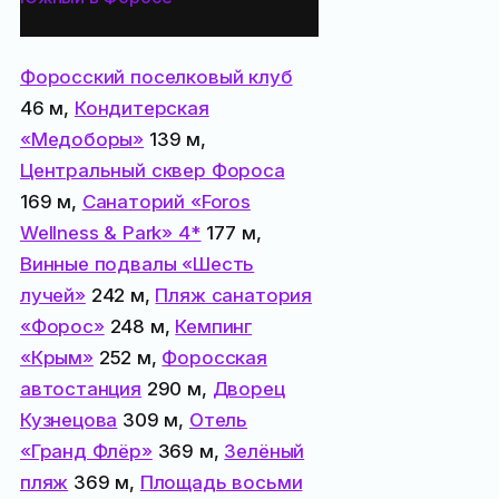
поблизости:
Форосский поселковый клуб
46 м,
Кондитерская
«Медоборы»
139 м,
Центральный сквер Фороса
169 м,
Санаторий «Foros
Wellness & Park» 4*
177 м,
Винные подвалы «Шесть
лучей»
242 м,
Пляж санатория
«Форос»
248 м,
Кемпинг
«Крым»
252 м,
Форосская
автостанция
290 м,
Дворец
Кузнецова
309 м,
Отель
«Гранд Флёр»
369 м,
Зелёный
пляж
369 м,
Площадь восьми