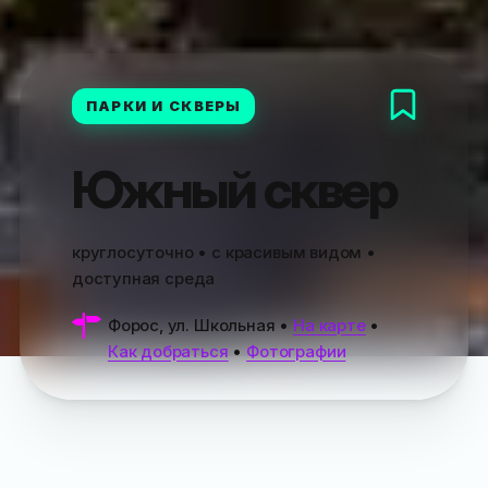
ПАРКИ И СКВЕРЫ
Южный сквер
круглосуточно • с красивым видом •
доступная среда
Форос, ул. Школьная
•
На карте
•
Как добраться
•
Фотографии