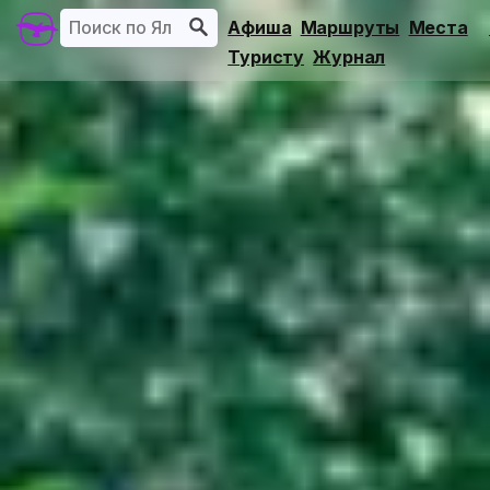
Афиша
Маршруты
Места
Туристу
Журнал