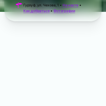
Гурзуф, ул. Чехова, 1
•
На карте
•
Как добраться
•
Фотографии