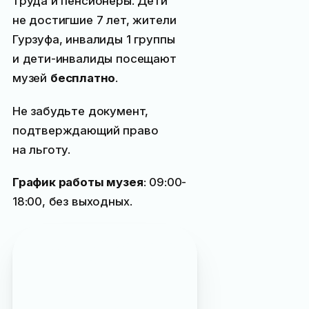
труда и пенсионеры. Дети
не достигшие 7 лет, жители
Гурзуфа, инвалиды 1 группы
и дети-инвалиды посещают
музей
бесплатно
.
Не забудьте документ,
подтверждающий право
на льготу.
График работы музея
: 09:00-
18:00, без выходных.
Дом-музей Константина
Коровина упоминается
в журнале: «
Режим
работы музеев Ялты