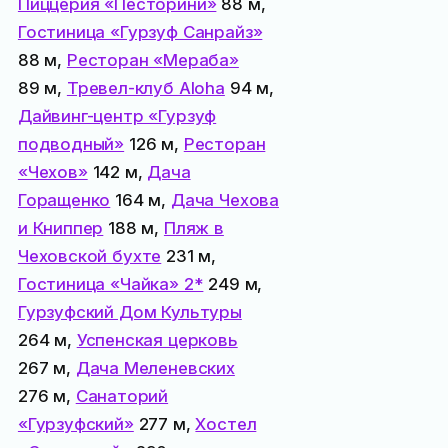
Пиццерия «Песторини»
88 м,
Гостиница «Гурзуф Санрайз»
88 м,
Ресторан «Мераба»
89 м,
Тревел-клуб Aloha
94 м,
Дайвинг-центр «Гурзуф
подводный»
126 м,
Ресторан
«Чехов»
142 м,
Дача
Горащенко
164 м,
Дача Чехова
и Книппер
188 м,
Пляж в
Чеховской бухте
231 м,
Гостиница «Чайка» 2*
249 м,
Гурзуфский Дом Культуры
264 м,
Успенская церковь
267 м,
Дача Меленевских
276 м,
Санаторий
«Гурзуфский»
277 м,
Хостел