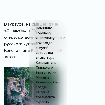
В Гурзуфе, на бывшей даче
Памятник
«Саламбо» в 2024 году
Коровину
открылся дом-музей великого
и Шаляпину
при входе
русского художника
в музей
Константина Коровина (1861-
авторства
1939):
скульптора
Константина
Синицкого
(при участии
Михаила
Левченко) был
создан
на грант
президента
Украины