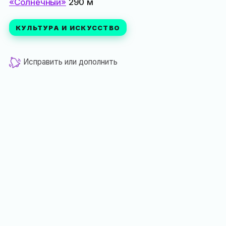
«Солнечный»
290 м
КУЛЬТУРА И ИСКУССТВО
Исправить или дополнить
Опубликовал
vmaysov
в подборки
на первой линии
,
музеи
,
экскурсии
,
памятники
,
старинные особняки
,
объекты культурного наследия