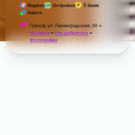
Яндекс
Островок
Т-Банк
Авито
Гурзуф, ул. Ленинградская, 30
•
На карте
•
Как добраться
•
Фотографии