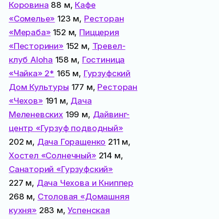
Коровина
88 м,
Кафе
«Сомелье»
123 м,
Ресторан
«Мераба»
152 м,
Пиццерия
«Песторини»
152 м,
Тревел-
клуб Aloha
158 м,
Гостиница
«Чайка» 2*
165 м,
Гурзуфский
Дом Культуры
177 м,
Ресторан
«Чехов»
191 м,
Дача
Меленевских
199 м,
Дайвинг-
центр «Гурзуф подводный»
202 м,
Дача Горащенко
211 м,
Хостел «Солнечный»
214 м,
Санаторий «Гурзуфский»
227 м,
Дача Чехова и Книппер
268 м,
Столовая «Домашняя
кухня»
283 м,
Успенская