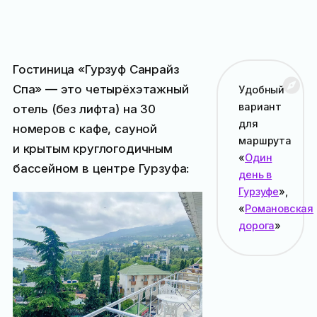
Гостиница «Гурзуф Санрайз
Спа» — это четырёхэтажный
Удобный
вариант
отель (без лифта) на 30
для
номеров с кафе, сауной
маршрута
и крытым круглогодичным
«
Один
бассейном в центре Гурзуфа:
день в
Гурзуфе
»,
«
Романовская
дорога
»