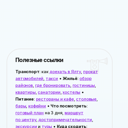
Полезные ссылки
Транспорт
: как
доехать в Ялту
,
прокат
автомобилей
,
такси
•
Жильё
:
обзор
районов
,
где бронировать
,
гостиницы
,
квартиры
,
санатории
,
хостелы
•
Питание
:
рестораны и кафе
,
столовые
,
бары
,
кофейни
•
Что посмотреть
:
готовый план
на 3 дня,
маршрут
по центру
,
достопримечательности
,
экскурсии
и
туры
•
Куда сходить
: