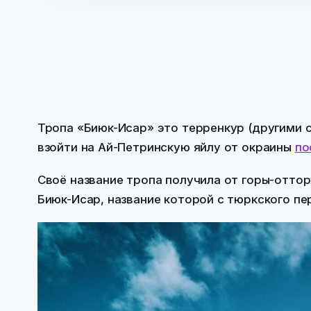
Тропа «Биюк-Исар» это терренкур (другими 
взойти на Ай-Петринскую яйлу от окраины
по
Своё название тропа получила от горы-отто
Биюк-Исар, название которой с тюркского пе