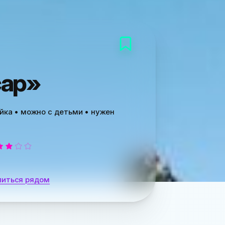
сар»
ийка • можно с детьми • нужен
литься рядом