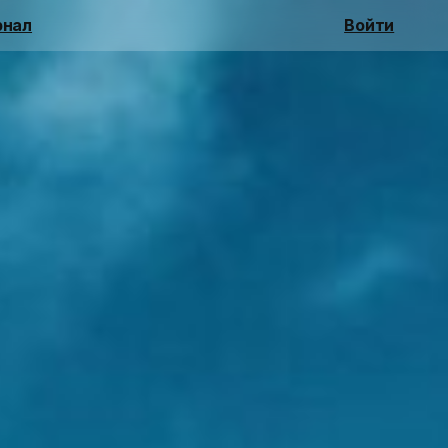
нал
Войти