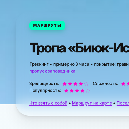
МАРШРУТЫ
Тропа «Биюк-И
Треккинг
• примерно 3 часа • покрытие: грав
пропуск заповедника
Зрелищность:
Сложность:
Популярность:
Что взять с собой
•
Маршрут на карте
•
Посе