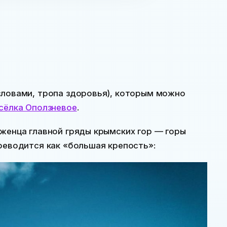
словами, тропа здоровья), которым можно
сёлка Оползневое
.
рженца главной гряды крымских гор — горы
реводится как «большая крепость»: